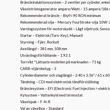
Bränsleinduktionssystem – 2 ventiler per cylinder, enk
Växelströmsgenerator ampere/Watt – 15 ampere/186 
Rekommenderat bränsle – Blyfri 90 RON minimum
Rekommenderad olja – Mercury FourStroke-olja 10W-
Varningssystem för motorskydd – Lågt oljetryck, Senso
Startar – Elektrisk (Turn-Key), Manuell
Styrning – Fjärr, Rorkult
Axellängd – 381 mm, 508 mm
Utväxlingsförhållande – 1.92:1
Torrvikt *Lättaste modellen på marknaden – 71 kg
CARB-stjärnbetyg – 3
Cylinderdiameter och slaglängd – 2.40 x 2.36″ / 61 x 6
Tändning – CDI med elektronisk tändförställning
Bränslesystem – EFI (Electronic Fuel Injection = elektri
Kylsystem – Vattenkyld med termostat
Växelspak – F-N-R
Val av växelhus – Standard