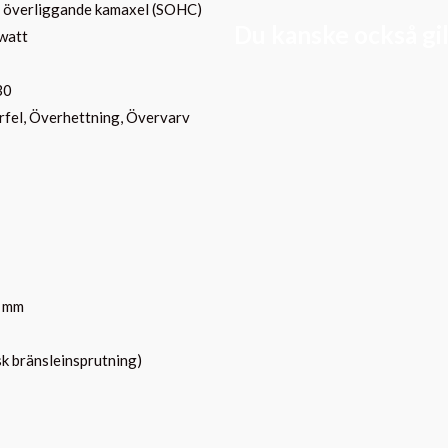
el överliggande kamaxel (SOHC)
Du kanske också gill
watt
30
rfel, Överhettning, Övervarv
0 mm
sk bränsleinsprutning)