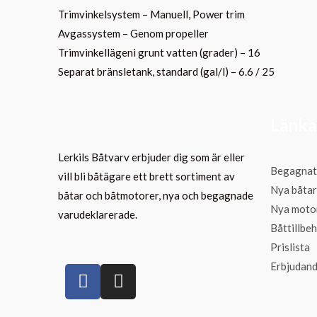
Trimvinkelsystem – Manuell, Power trim
Avgassystem – Genom propeller
Trimvinkellägeni grunt vatten (grader) – 16
Separat bränsletank, standard (gal/l) – 6.6 / 25
Länka
Lerkils Båtvarv erbjuder dig som är eller
Begagnat
vill bli båtägare ett brett sortiment av
Nya båtar
båtar och båtmotorer, nya och begagnade
Nya moto
varudeklarerade.
Båttillbe
Prislista
Erbjudan