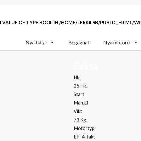
N VALUE OF TYPE BOOL IN
/HOME/LERKILSB/PUBLIC_HTML/
Nya båtar
Begagnat
Nya motorer
Fakta
Hk
25 Hk.
Start
Man,El
Vikt
73 Kg.
Motortyp
EFI 4-takt