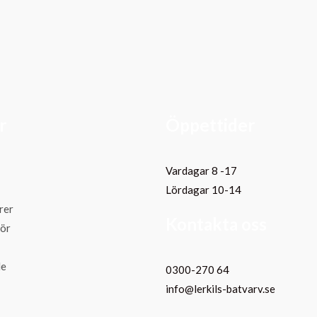
r
Öppettider
Vardagar 8 -17
Lördagar 10-14
rer
Kontakta oss
hör
de
0300-270 64
info@lerkils-batvarv.se