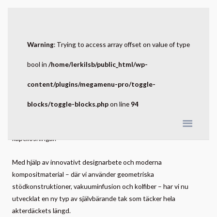
Warning
: Trying to access array offset on value of type
bool in
/home/lerkilsb/public_html/wp-
Askeladden P76 Weekend
content/plugins/megamenu-pro/toggle-
En optimal flerfunktionsbåt
blocks/toggle-blocks.php
on line
94
Styrhusbåtar har i allmänhet haft korta tak och konventionella
kapellösningar.
Med hjälp av innovativt designarbete och moderna
kompositmaterial – där vi använder geometriska
stödkonstruktioner, vakuuminfusion och kolfiber – har vi nu
utvecklat en ny typ av självbärande tak som täcker hela
akterdäckets längd.