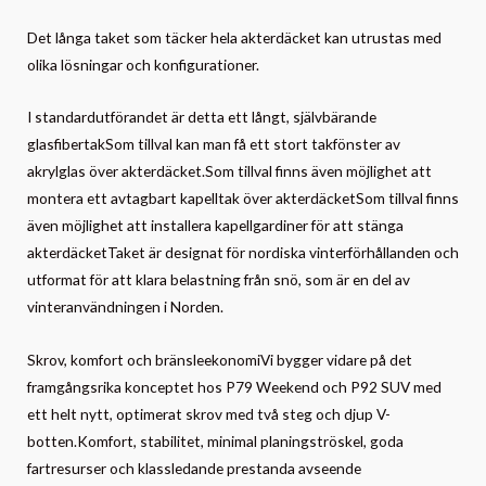
Det långa taket som täcker hela akterdäcket kan utrustas med
olika lösningar och konfigurationer.
I standardutförandet är detta ett långt, självbärande
glasfibertakSom tillval kan man få ett stort takfönster av
akrylglas över akterdäcket.Som tillval finns även möjlighet att
montera ett avtagbart kapelltak över akterdäcketSom tillval finns
även möjlighet att installera kapellgardiner för att stänga
akterdäcketTaket är designat för nordiska vinterförhållanden och
utformat för att klara belastning från snö, som är en del av
vinteranvändningen i Norden.
Skrov, komfort och bränsleekonomiVi bygger vidare på det
framgångsrika konceptet hos P79 Weekend och P92 SUV med
ett helt nytt, optimerat skrov med två steg och djup V-
botten.Komfort, stabilitet, minimal planingströskel, goda
fartresurser och klassledande prestanda avseende