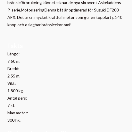
bränsleförbrukning kännetecknar de nya skroven i Askeladdens
P-serie.MotoriseringDenna båt är optimerad för Suzuki DF200
APX. Det är en mycket kraftfull motor som ger en toppfart på 40
knop och oslagbar bränsleekonomi!
Fakta
Längd:
7,60 m.
Bredd:
2,55 m.
Vikt:
1,800 kg.
Antal pers:
7 st.
Max motor:
300 hk.