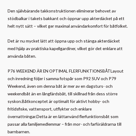
Den självbärande takkonstruktionen eliminerar behovet av
stödbalkar i takets bakkant och öppnar upp akterdäcket på ett
helt nytt sätt – vilket ger maximal användarkomfort för båtfolket.
Det är nu mycket lätt att öppna upp och stänga akterdäcket
med hjälp av praktiska kapellgardiner, vilket gör det enklare att
använda båten.
P76 WEEKEND ÄR EN OPTIMAL FLERFUNKTIONSBÅTLayout
och inredning följer i samma fotspår som P92 SUV och P79
Weekend, även om denna båt är mer av en dagsturs- och
weekendbåt än en långfärdsbåt, till skillnad från dess större
syskon.Båtkonceptet är optimalt för aktivt hobby- och
fritidsfiske, vattensport, utflykter och enklare
övernattningar.Detta är en lättanvänd flerfunktionsbåt som
passar alla familjemedlemmar – från mor- och farföräldrarna till
barnbarnen.