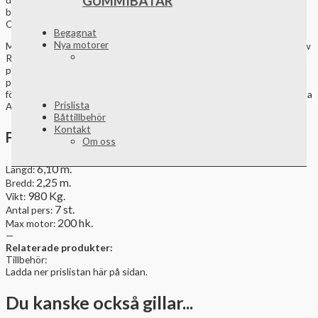
GUMMIBÅTAR
badplattformen har samma fina, öppna lösning som hos C61 Center
Console.
Begagnat
Nya motorer
Med ett högrest kapell som är dolt i en egen kapellbrunn, kan C61 Bow
Rider förvandlas från en öppen solskensbåt till en stängd allvädersbåt
på ett ögonblick. Skrovdesignen är unik. Den bygger på samma
plattform som C61 Center Console. Stor fartpotential med
förstklassiga sjöegenskaper och stabilitet. Kort sagt är det här en äkta
Prislista
Askeladden som bygger på mer än 100 års erfarenhet.
Båttillbehör
Kontakt
Fakta
Om oss
6,10 m.
Längd:
2,25 m.
Bredd:
980 Kg.
Vikt:
7 st.
Antal pers:
200 hk.
Max motor:
—
Relaterade produkter:
Tillbehör:
Ladda ner prislistan här på sidan.
Du kanske också gillar...