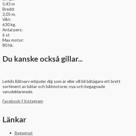
5,43 m
Bredd:
2,05 m.
Vikt:
630 kg.
Antal pers:
6 st
Max motor:
80 hk.
Du kanske också gillar...
Lerkils Båtvarv erbjuder dig som är eller vill bli båtägare ett brett
sortiment av båtar och båtmotorer, nya och begagnade
varudeklarerade.
Facebook-f
Instagram
Länkar
Begagnat