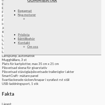
GUMMIBÅTAR
Eldsläckare
Extra förstärkt köl Fast bränsletank 73 l
Begagnat
Fenderhållare, 2 st
Nya motorer
Förberedd för el-motor i fram
Förberedd för trimplan
Hastighetskontroll för trolling
Justerbara (höjd/längd) offshore stolar inkl stolöverdrag
Kapellgarage, löstagbar
Prislista
Lanternor
Båttillbehör
Ljudisolerat skrov och däck
Kontakt
Låsbar handskfack
Om oss
Låsbar stor stuvutrymme och 12 V uttag för kylbox i bb konsoll
Låsbar stuvfack under durk, 180 cm x 51 cm x 27 cm
Länspump, automatisk
Mugghållare, 3 st
Plats för kartplotter, max 35 cm x 21 cm
Påsvetsad skena för givarstativ
Påsvetsad stävögla/påsvetsade traileröglor i akter
SmartCraft- mätare panel
Svartlackerade räcken/knapar i syrafast rst stål
USB-laddningsport, 1 stk
Fakta
Längd: