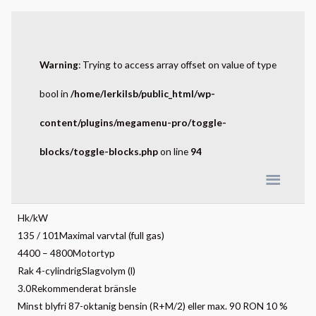
Mercruiser 3,0 TKS
Warning
: Trying to access array offset on value of type
bool in
/home/lerkilsb/public_html/wp-
MERCURY® MERCRUISER®3,0 l
content/plugins/megamenu-pro/toggle-
Ett av planetens mest populära akterdrev.Det perfekta
framdrivningsvalet för sportbåtar på upp till 19 fot
blocks/toggle-blocks.php
on line
94
Mercruiser 3,0 TKS
Hk/kW
135 / 101Maximal varvtal (full gas)
4400 – 4800Motortyp
Rak 4-cylindrigSlagvolym (l)
3.0Rekommenderat bränsle
Minst blyfri 87-oktanig bensin (R+M/2) eller max. 90 RON 10 %