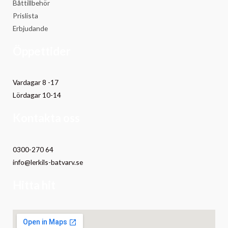
Båttillbehör
Prislista
Erbjudande
Öppettider
Vardagar 8 -17
Lördagar 10-14
Kontakta oss
0300-270 64
info@lerkils-batvarv.se
Hitta hit