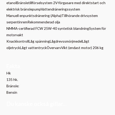
etanolBränsletillförselsystem 2V-förgasare med direktstart och
elektrisk bränslepumpVattendräneringssystem
Manuell enpunktsdränering (Alpha)Tillhörande drivsystem
serpentinremRekommenderad olja
NMMA-certifierad FCW 25W-40 syntetisk blandningSystem för
motorvakt
KnackkontrollLåg spänningLågdrevssmörjmedelLågt
oljetryckLågt vattentryckÖvervarvVikt (endast motor) 206 kg
Fakta
Hk
135 hk.
Bränsle:
Bensin
Du kanske också gillar...