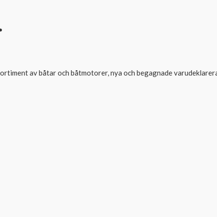
.
tt sortiment av båtar och båtmotorer, nya och begagnade varudeklarer