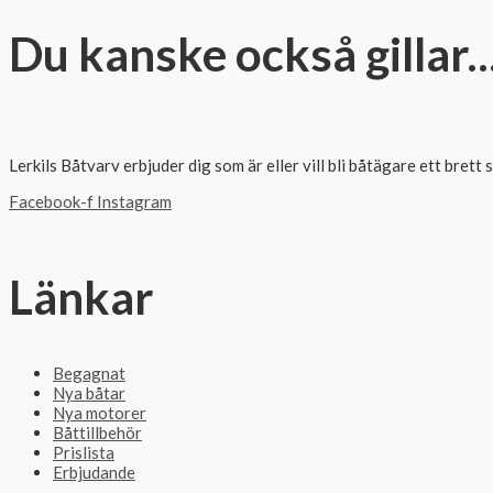
Du kanske också gillar..
Lerkils Båtvarv erbjuder dig som är eller vill bli båtägare ett bre
Facebook-f
Instagram
Länkar
Begagnat
Nya båtar
Nya motorer
Båttillbehör
Prislista
Erbjudande