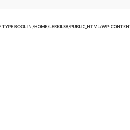
TS
F TYPE BOOL IN
/HOME/LERKILSB/PUBLIC_HTML/WP-CONTE
 4-cylindrig
ing (EFI) med multiportfunktion
eller max. 90 RON 10 % etanol
bla kablar