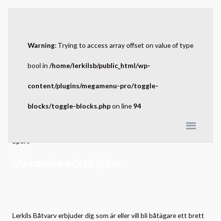
QS 250 Sport
Warning
: Trying to access array offset on value of type
Gummibåt
bool in
/home/lerkilsb/public_html/wp-
Mellangrå Duk
content/plugins/megamenu-pro/toggle-
Fakta
blocks/toggle-blocks.php
on line
94
Längd:
250 cm
Sport
Du kanske också gillar...
Lerkils Båtvarv erbjuder dig som är eller vill bli båtägare ett brett