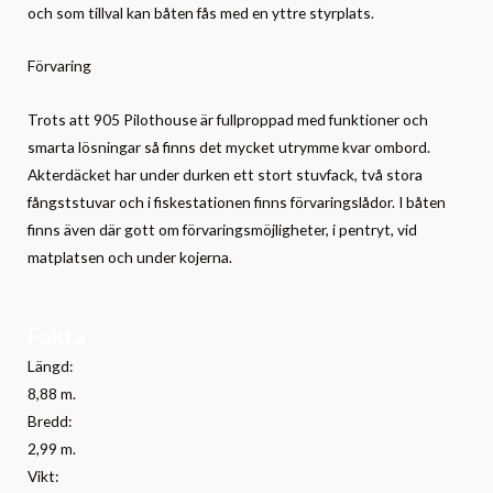
och som tillval kan båten fås med en yttre styrplats.
Förvaring
Trots att 905 Pilothouse är fullproppad med funktioner och
smarta lösningar så finns det mycket utrymme kvar ombord.
Akterdäcket har under durken ett stort stuvfack, två stora
fångststuvar och i fiskestationen finns förvaringslådor. I båten
finns även där gott om förvaringsmöjligheter, i pentryt, vid
matplatsen och under kojerna.
Fakta
Längd:
8,88 m.
Bredd:
2,99 m.
Vikt: