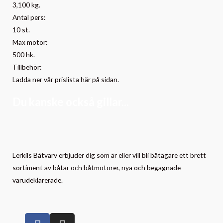
3,100 kg.
Antal pers:
10 st.
Max motor:
500 hk.
Tillbehör:
Ladda ner vår prislista här på sidan.
Du kanske också gillar...
Lerkils Båtvarv erbjuder dig som är eller vill bli båtägare ett brett
sortiment av båtar och båtmotorer, nya och begagnade
varudeklarerade.