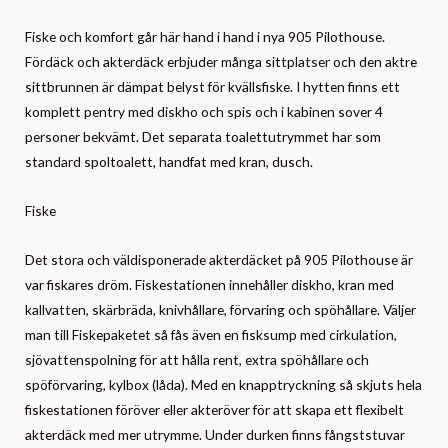
Fiske och komfort går här hand i hand i nya 905 Pilothouse.
Fördäck och akterdäck erbjuder många sittplatser och den aktre
sittbrunnen är dämpat belyst för kvällsfiske. I hytten finns ett
komplett pentry med diskho och spis och i kabinen sover 4
personer bekvämt. Det separata toalettutrymmet har som
standard spoltoalett, handfat med kran, dusch.
Fiske
Det stora och väldisponerade akterdäcket på 905 Pilothouse är
var fiskares dröm. Fiskestationen innehåller diskho, kran med
kallvatten, skärbräda, knivhållare, förvaring och spöhållare. Väljer
man till Fiskepaketet så fås även en fisksump med cirkulation,
sjövattenspolning för att hålla rent, extra spöhållare och
spöförvaring, kylbox (låda). Med en knapptryckning så skjuts hela
fiskestationen föröver eller akteröver för att skapa ett flexibelt
akterdäck med mer utrymme. Under durken finns fångststuvar