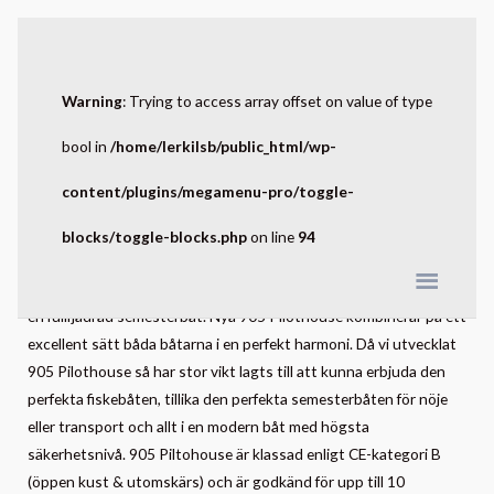
Warning
: Trying to access array offset on value of type
bool in
/home/lerkilsb/public_html/wp-
content/plugins/megamenu-pro/toggle-
blocks/toggle-blocks.php
on line
94
Quicksilver 905 Pilothouse
Nu behöver du inte längre välja mellan en optimerad fiskebåt och
en fullfjädrad semesterbåt. Nya 905 Pilothouse kombinerar på ett
excellent sätt båda båtarna i en perfekt harmoni. Då vi utvecklat
905 Pilothouse så har stor vikt lagts till att kunna erbjuda den
perfekta fiskebåten, tillika den perfekta semesterbåten för nöje
eller transport och allt i en modern båt med högsta
säkerhetsnivå. 905 Piltohouse är klassad enligt CE-kategori B
(öppen kust & utomskärs) och är godkänd för upp till 10