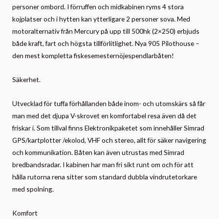
personer ombord. I förruffen och midkabinen ryms 4 stora
kojplatser och i hytten kan ytterligare 2 personer sova. Med
motoralternativ från Mercury på upp till 500hk (2×250) erbjuds
både kraft, fart och högsta tillförlitlighet. Nya 905 Pilothouse –
den mest kompletta fiskesemesternöjespendlarbåten!
Säkerhet.
Utvecklad för tuffa förhållanden både inom- och utomskärs så får
man med det djupa V-skrovet en komfortabel resa även då det
friskar i. Som tillval finns Elektronikpaketet som innehåller Simrad
GPS/kartplotter /ekolod, VHF och stereo, allt för säker navigering
och kommunikation. Båten kan även utrustas med Simrad
bredbandsradar. I kabinen har man fri sikt runt om och för att
hålla rutorna rena sitter som standard dubbla vindrutetorkare
med spolning.
Komfort