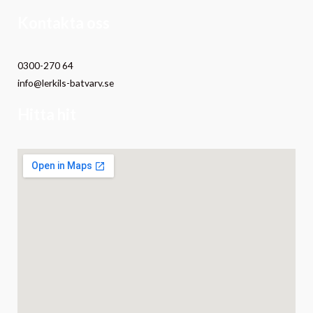
Kontakta oss
0300-270 64
info@lerkils-batvarv.se
Hitta hit