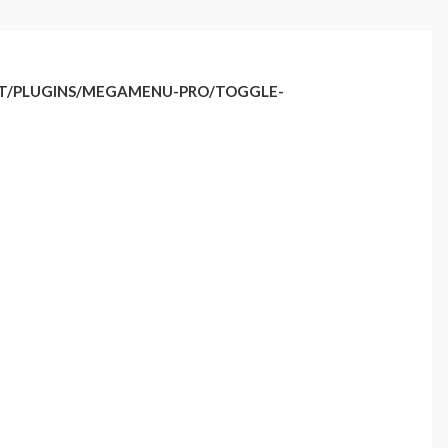
NT/PLUGINS/MEGAMENU-PRO/TOGGLE-
a rymliga modell passar för alla möjliga aktiviteter på sjön.
 rymliga däck får man plats med det mesta och är det personer som
ed sitt bäriga och stabila skrov. 486 BF är en väldigt