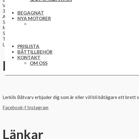
Vikt:
350 Kg.
BEGAGNAT
Antal pers:
NYA MOTORER
5 st.
Max motor:
50 Hk.
Tillbehör:
Ladda ner prislistan här på sidan.
PRISLISTA
BÅTTILLBEHÖR
KONTAKT
Du kanske också gillar..
OM OSS
Lerkils Båtvarv erbjuder dig som är eller vill bli båtägare ett bre
Facebook-f
Instagram
Länkar