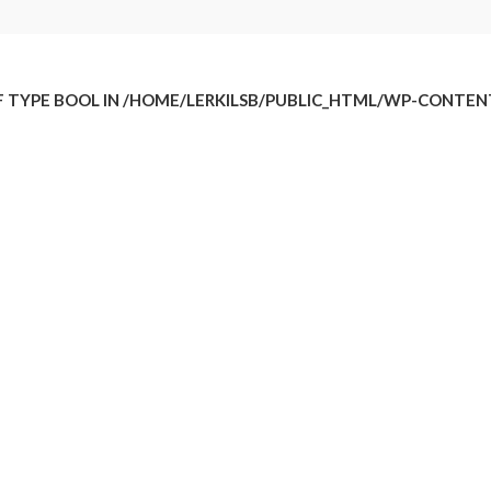
F TYPE BOOL IN
/HOME/LERKILSB/PUBLIC_HTML/WP-CONTE
r en stabil, bärig och robust båt för fiske, fritid och transport. Denn
mellan fastlandet och öar eller bara ta en tur i skärgården. Med sitt
 som även fungerar som stuvfack. Ryds 486 BF är en perfekt kustbåt m