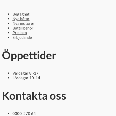
Begagnat
Nya båtar
Nya motorer
Båttillbehör
Prislista
Erbjudande
Öppettider
Vardagar 8 -17
Lördagar 10-14
Kontakta oss
0300-270 64