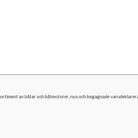
.
tt sortiment av båtar och båtmotorer, nya och begagnade varudeklarer